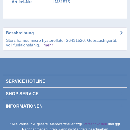
Artikel-Nr.:
LM31575
Beschreibung
Storz hamou micro hysteroflator 26431520. Gebrauchtgerät,
voll funktionsfähig.
mehr
SERVICE HOTLINE
SHOP SERVICE
INFORMATIONEN
* Alle Preise inkl. gesetzl. Mehrwertsteuer zzgl.
Versandkosten
und ggf.
Nachnahmegebühren, wenn nicht anders beschrieben