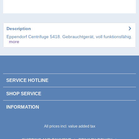
Description
Eppendorf Centrifuge 5418. Gebrauchtgerät, voll funktionsfähig.
more
SERVICE HOTLINE
SHOP SERVICE
INFORMATION
Please enter these characters in the following
Please enter these characters in the following
text field.
text field.
All prices incl. value added tax