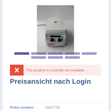
This product is currently not available.
Preisansicht nach Login
PREIS AUF ANFRAGE
PREIS AUF ANFRAGE
Order number:
LM31719