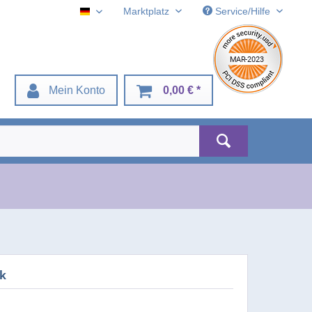
Marktplatz
Service/Hilfe
Deustch
Mein Konto
0,00 € *
ck