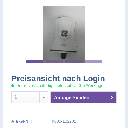
Preisansicht nach Login
Sofort versandfertig, Lieferzeit ca. 3-5 Werktage
Anfrage Senden
PREIS AUF ANFRAGE
PREIS AUF ANFRAGE
Artikel-Nr.:
K080-102201