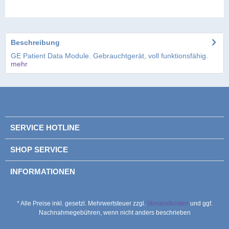
Beschreibung
GE Patient Data Module. Gebrauchtgerät, voll funktionsfähig.
mehr
SERVICE HOTLINE
SHOP SERVICE
INFORMATIONEN
Bitte geben Sie die Zeichenfolge in das
Bitte geben Sie die Zeichenfolge in das
nachfolgende Textfeld ein
nachfolgende Textfeld ein
* Alle Preise inkl. gesetzl. Mehrwertsteuer zzgl.
Versandkosten
und ggf.
Nachnahmegebühren, wenn nicht anders beschrieben