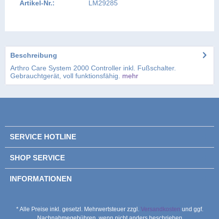
Artikel-Nr.:
LM29285
Beschreibung
Arthro Care System 2000 Controller inkl. Fußschalter.
Gebrauchtgerät, voll funktionsfähig.
mehr
SERVICE HOTLINE
SHOP SERVICE
INFORMATIONEN
* Alle Preise inkl. gesetzl. Mehrwertsteuer zzgl.
Versandkosten
und ggf.
Nachnahmegebühren, wenn nicht anders beschrieben